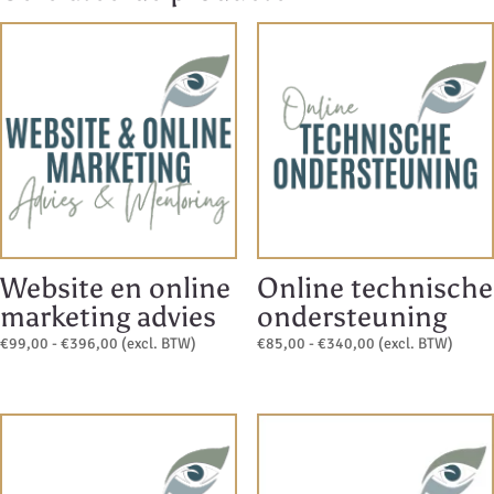
Website en online
Online technische
marketing advies
ondersteuning
Prijsklasse:
Prijsklasse:
€
99,00
-
€
396,00
(excl. BTW)
€
85,00
-
€
340,00
(excl. BTW)
€99,00
€85,00
tot
tot
€396,00
€340,00