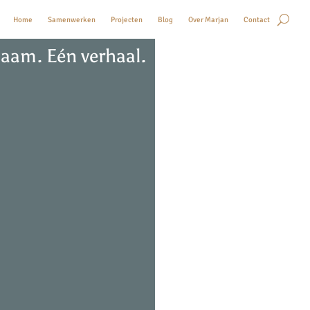
Home
Samenwerken
Projecten
Blog
Over Marjan
Contact
aam. Eén verhaal.