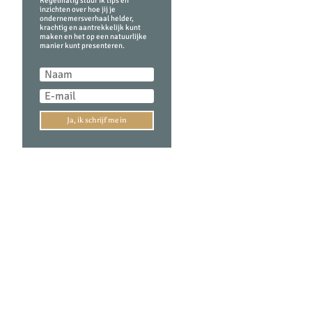
Regelmatig stuur ik tips en
inzichten over hoe jij je
ondernemersverhaal helder,
krachtig en aantrekkelijk kunt
maken en het op een natuurlijke
manier kunt presenteren.
Ja, ik schrijf me in